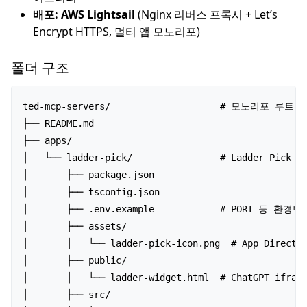
배포: AWS Lightsail
(Nginx 리버스 프록시 + Let’s
Encrypt HTTPS, 멀티 앱 모노리포)
폴더 구조
ted-mcp-servers/                    # 모노리포 루트

├── README.md

├── apps/

│   └── ladder-pick/                # Ladder Pick 앱

│       ├── package.json

│       ├── tsconfig.json

│       ├── .env.example            # PORT 등 환경변
│       ├── assets/

│       │   └── ladder-pick-icon.png  # App Dire
│       ├── public/

│       │   └── ladder-widget.html  # ChatGPT ifr
│       ├── src/
