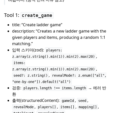
Tool 1:
create_game
title: “Create ladder game”
description: “Creates a new ladder game with the
given players and items, producing a random 1:1
matching.”
입력 스키마(zod):
players:
,
z.array(z.string().min(1)).min(2).max(20)
items:
,
z.array(z.string().min(1)).min(2).max(20)
,
seed?: z.string()
revealMode?: z.enum(["all",
"one-by-one"]).default("all")
검증:
→ 에러 반
players.length !== items.length
환
출력(structuredContent):
,
,
gameId
seed
,
,
,
,
revealMode
players[]
items[]
mapping[]