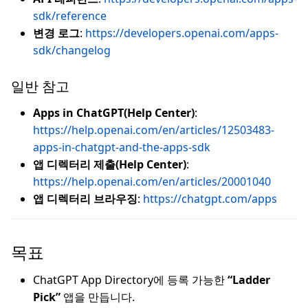
sdk/reference
변경 로그
:
https://developers.openai.com/apps-
sdk/changelog
일반 참고
Apps in ChatGPT(Help Center)
:
https://help.openai.com/en/articles/12503483-
apps-in-chatgpt-and-the-apps-sdk
앱 디렉터리 제출(Help Center)
:
https://help.openai.com/en/articles/20001040
앱 디렉터리 브라우징
:
https://chatgpt.com/apps
목표
ChatGPT App Directory에 등록 가능한
“Ladder
Pick”
앱을 만듭니다.