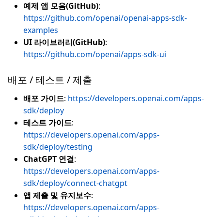
예제 앱 모음(GitHub)
:
https://github.com/openai/openai-apps-sdk-
examples
UI 라이브러리(GitHub)
:
https://github.com/openai/apps-sdk-ui
배포 / 테스트 / 제출
배포 가이드
:
https://developers.openai.com/apps-
sdk/deploy
테스트 가이드
:
https://developers.openai.com/apps-
sdk/deploy/testing
ChatGPT 연결
:
https://developers.openai.com/apps-
sdk/deploy/connect-chatgpt
앱 제출 및 유지보수
:
https://developers.openai.com/apps-