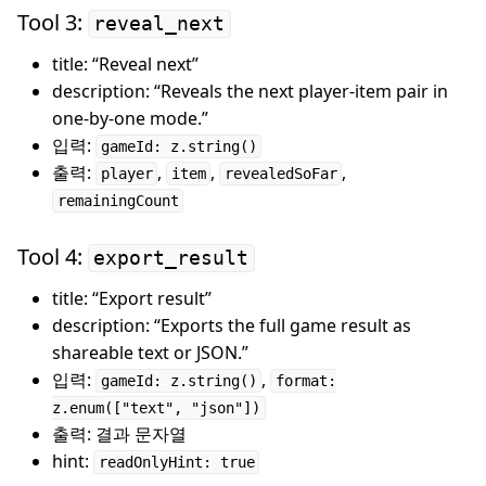
Tool 3:
reveal_next
title: “Reveal next”
description: “Reveals the next player-item pair in
one-by-one mode.”
입력:
gameId: z.string()
출력:
,
,
,
player
item
revealedSoFar
remainingCount
Tool 4:
export_result
title: “Export result”
description: “Exports the full game result as
shareable text or JSON.”
입력:
,
gameId: z.string()
format:
z.enum(["text", "json"])
출력: 결과 문자열
hint:
readOnlyHint: true