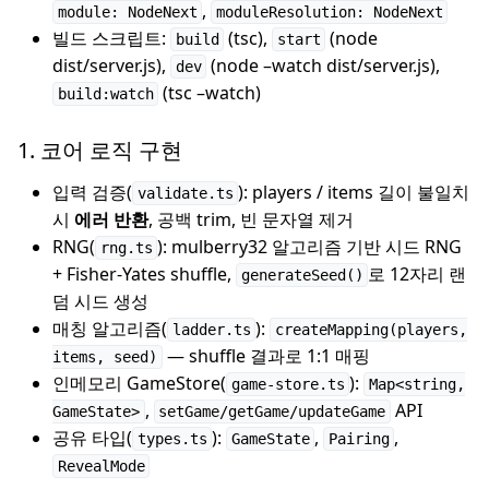
,
module: NodeNext
moduleResolution: NodeNext
빌드 스크립트:
(tsc),
(node
build
start
dist/server.js),
(node –watch dist/server.js),
dev
(tsc –watch)
build:watch
1. 코어 로직 구현
입력 검증(
): players / items 길이 불일치
validate.ts
시
에러 반환
, 공백 trim, 빈 문자열 제거
RNG(
): mulberry32 알고리즘 기반 시드 RNG
rng.ts
+ Fisher-Yates shuffle,
로 12자리 랜
generateSeed()
덤 시드 생성
매칭 알고리즘(
):
ladder.ts
createMapping(players,
— shuffle 결과로 1:1 매핑
items, seed)
인메모리 GameStore(
):
game-store.ts
Map<string,
,
API
GameState>
setGame/getGame/updateGame
공유 타입(
):
,
,
types.ts
GameState
Pairing
RevealMode