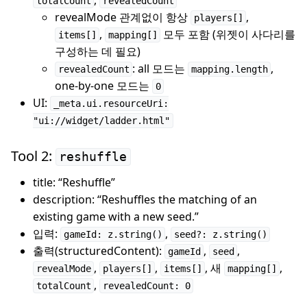
,
totalCount
revealedCount
revealMode 관계없이 항상
,
players[]
,
모두 포함 (위젯이 사다리를
items[]
mapping[]
구성하는 데 필요)
: all 모드는
,
revealedCount
mapping.length
one-by-one 모드는
0
UI:
_meta.ui.resourceUri:
"ui://widget/ladder.html"
Tool 2:
reshuffle
title: “Reshuffle”
description: “Reshuffles the matching of an
existing game with a new seed.”
입력:
,
gameId: z.string()
seed?: z.string()
출력(structuredContent):
,
,
gameId
seed
,
,
, 새
,
revealMode
players[]
items[]
mapping[]
,
totalCount
revealedCount: 0