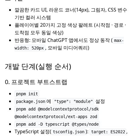
깔끔한 카드 UI, 라운드 코너(14px), 그림자, CSS 변수
기반 컬러 시스템
플레이어별 20가지 고정 색상 팔레트 (시작점 · 경로 ·
도착점 모두 동일 색상)
반응형: 모바일 ChatGPT 앱에서도 정상 동작 (
max-
, 모바일 미디어쿼리)
width: 520px
개발 단계(실행 순서)
0. 프로젝트 부트스트랩
pnpm init
에
설정
package.json
"type": "module"
pnpm add @modelcontextprotocol/sdk
@modelcontextprotocol/ext-apps zod
pnpm add -D typescript @types/node
TypeScript 설정(
):
,
tsconfig.json
target: ES2022