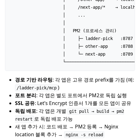
                     │     /next-app/*    → localhos
                     │     ...                      
                     │                              
                     │   PM2 (프로세스 관리)           
                     │     ├─ ladder-pick   :8787   
                     │     ├─ other-app     :8788   
                     │     └─ next-app      :8789   
                     └─────────────────────────────
경로 기반 라우팅
: 각 앱은 고유 경로 prefix를 가짐 (예:
)
/ladder-pick/mcp
포트 분리
: 각 앱은 별도 포트에서 PM2로 독립 실행
SSL 공유
: Let’s Encrypt 인증서 1개를 모든 앱이 공유
독립 배포
: 각 앱은 개별
git pull → build → pm2
로 독립 배포 가능
restart
새 앱 추가 시: 코드 배포 → PM2 등록 → Nginx
location 블록 추가 →
nginx -s reload