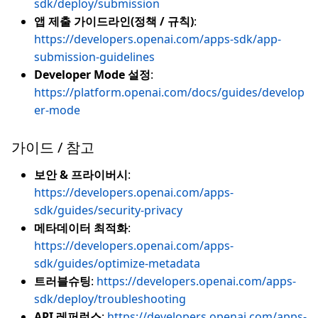
sdk/deploy/submission
앱 제출 가이드라인(정책 / 규칙)
:
https://developers.openai.com/apps-sdk/app-
submission-guidelines
Developer Mode 설정
:
https://platform.openai.com/docs/guides/develop
er-mode
가이드 / 참고
보안 & 프라이버시
:
https://developers.openai.com/apps-
sdk/guides/security-privacy
메타데이터 최적화
:
https://developers.openai.com/apps-
sdk/guides/optimize-metadata
트러블슈팅
:
https://developers.openai.com/apps-
sdk/deploy/troubleshooting
API 레퍼런스
:
https://developers.openai.com/apps-