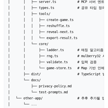
│       │   ├── server.ts           # MCP 서버 엔트
│       │   ├── types.ts            # 공유 타입 정의

│       │   ├── tools/

│       │   │   ├── create-game.ts

│       │   │   ├── reshuffle.ts

│       │   │   ├── reveal-next.ts

│       │   │   └── export-result.ts

│       │   └── core/

│       │       ├── ladder.ts       # 매칭 알고리즘 (Fi
│       │       ├── rng.ts          # mulberry32 시
│       │       ├── validate.ts     # 입력 검증

│       │       └── game-store.ts   # Map 기반 
│       ├── dist/                   # TypeScript 
│       └── docs/

│           ├── privacy-policy.md

│           └── test-prompts.md

│   └── other-app/                  # 추후 추가될 앱 
│       └── ...