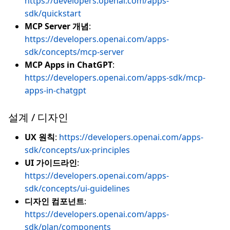
https://developers.openai.com/apps-
sdk/quickstart
MCP Server 개념
:
https://developers.openai.com/apps-
sdk/concepts/mcp-server
MCP Apps in ChatGPT
:
https://developers.openai.com/apps-sdk/mcp-
apps-in-chatgpt
설계 / 디자인
UX 원칙
:
https://developers.openai.com/apps-
sdk/concepts/ux-principles
UI 가이드라인
:
https://developers.openai.com/apps-
sdk/concepts/ui-guidelines
디자인 컴포넌트
:
https://developers.openai.com/apps-
sdk/plan/components