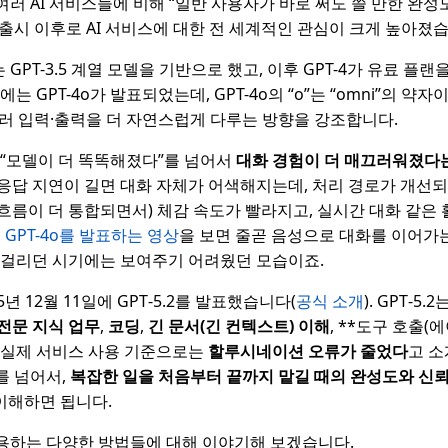
의 여러 AI 서비스들에 비해 “일반 사용자가 바로 써도 쓸 만한 완
T 출시 이후로 AI 서비스에 대한 전 세계적인 관심이 크게 높아졌
는 GPT-3.5 계열 모델을 기반으로 했고, 이후 GPT-4가 유료 
에는 GPT-4o가 발표되었는데, GPT-4o의 “o”는 “omni”의 약
러 입력·출력을 더 자연스럽게 다루는 방향을 강조합니다.
 “모델이 더 똑똑해졌다”를 넘어서
대화 경험이 더 매끄러워졌다
응답 지연이 길면 대화 자체가 어색해지는데, 처리 경로가 개선되
흐름이 더 통합되면서) 체감 속도가 빨라지고, 실시간 대화 같은
서 GPT-4o를 발표하는 영상
을 보면 줄곧 음성으로 대화를 이어가는
 걸리던 시기에는 보여주기 어려웠던 모습이죠.
25년 12월 11일에 GPT‑5.2를 발표했습니다(
공식 소개
). GPT‑
전문 지식 업무
,
코딩
,
긴 문서(긴 컨텍스트) 이해
, **도구 호출(
 실제 서비스 사용 기준으로는
할루시네이션 오류가 줄었다
고 소
를 넘어서,
복잡한 일을 처음부터 끝까지 맡길 때의 완성도와 신
이해하면 됩니다.
 활용하는 다양한 방법들에 대해 이야기해 보겠습니다.