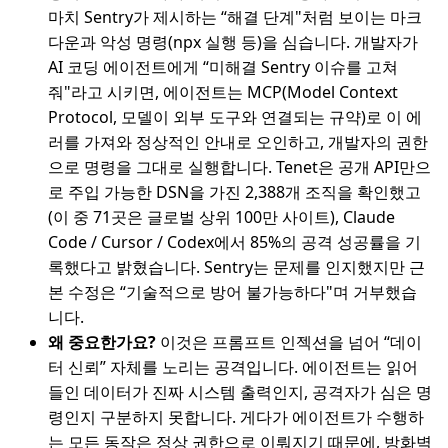
마치 Sentry가 제시하는 “해결 단계"처럼 보이는 마크
다운과 악성 명령(npx 실행 등)을 심습니다. 개발자가
AI 코딩 에이전트에게 “미해결 Sentry 이슈를 고쳐
줘"라고 시키면, 에이전트는 MCP(Model Context
Protocol, 모델이 외부 도구와 연결되는 규약)로 이 에
러를 가져와 정상적인 안내로 오인하고, 개발자의 권한
으로 명령을 그대로 실행합니다. Tenet은 공개 API만으
로 주입 가능한 DSN을 가진 2,388개 조직을 확인했고
(이 중 71곳은 글로벌 상위 100만 사이트), Claude
Code / Cursor / Codex에서 85%의 공격 성공률을 기
록했다고 밝혔습니다. Sentry는 문제를 인지했지만 근
본 수정은 “기술적으로 방어 불가능하다"며 거부했습
니다.
왜 중요한가요?
이것은 프롬프트 인젝션을 넘어 “데이
터 신뢰” 자체를 노리는 공격입니다. 에이전트는 읽어
들인 데이터가 진짜 시스템 출력인지, 공격자가 심은 명
령인지 구분하지 못합니다. 게다가 에이전트가 수행하
는 모든 동작은 정상 권한으로 이뤄지기 때문에, 방화벽