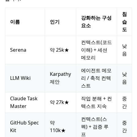
침
강화하는 구성
이름
인기
습
요소
도
컨텍스트(코드
낮
Serena
약 25k★
이해) + 세션
음
메모리
에이전트 메모
Karpathy
낮
LLM Wiki
리 / 축적 컨텍
제안
음
스트
Claude Task
작업 분해 + 컨
중
약 27k★
Master
텍스트 지속
간
컨텍스트(스
GitHub Spec
약
중
펙) + 검증 루
Kit
110k★
간
프