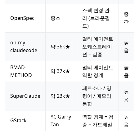
스펙 변경 관
중
OpenSpec
중소
리 (브라운필
간
드)
멀티 에이전트
oh-my-
높
약 36k★
오케스트레이
claudecode
음
션 + 검증
BMAD-
멀티 에이전트
높
약 37k★
METHOD
역할 경계
음
페르소나 / 명
높
SuperClaude
약 23k★
령어 / 메모리
음
통합
YC Garry
역할 경계 + 검
높
GStack
Tan
증 + 가드레일
음