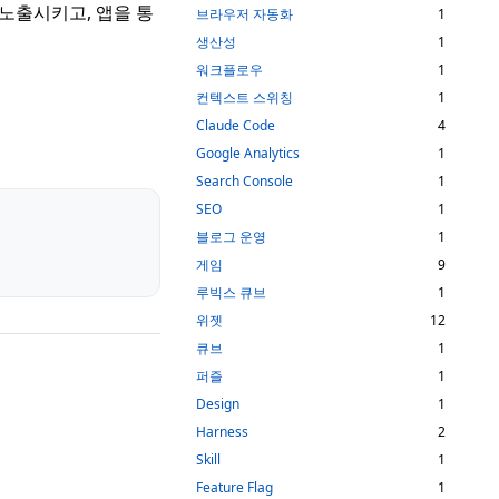
 노출시키고, 앱을 통
브라우저 자동화
1
생산성
1
워크플로우
1
컨텍스트 스위칭
1
Claude Code
4
Google Analytics
1
Search Console
1
SEO
1
블로그 운영
1
게임
9
루빅스 큐브
1
위젯
12
큐브
1
퍼즐
1
Design
1
Harness
2
Skill
1
Feature Flag
1