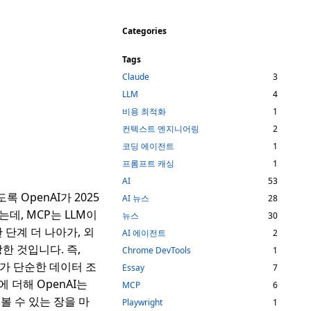
Categories
Tags
Claude
3
LLM
4
비용 최적화
1
컨텍스트 엔지니어링
2
코딩 에이전트
1
프롬프트 캐싱
1
AI
53
 OpenAI가 2025
AI 뉴스
28
데, MCP는 LLM이
뉴스
30
한 단계 더 나아가, 외
AI 에이전트
2
장한 것입니다. 즉,
Chrome DevTools
1
위가 단순한 데이터 조
Essay
7
 더해 OpenAI는
MCP
6
볼 수 있는 장을 마
Playwright
1