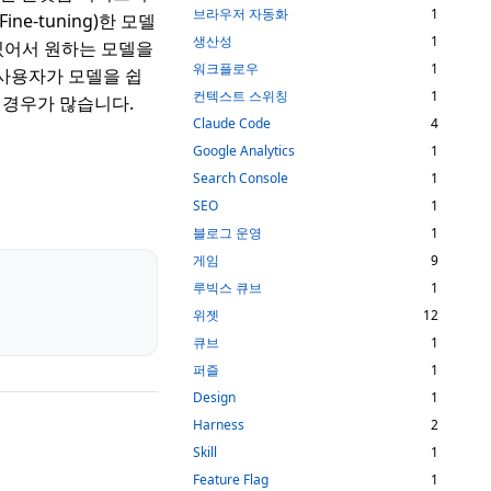
브라우저 자동화
1
e-tuning)한 모델
생산성
1
있어서 원하는 모델을
워크플로우
1
도 사용자가 모델을 쉽
컨텍스트 스위칭
1
는 경우가 많습니다.
Claude Code
4
Google Analytics
1
Search Console
1
SEO
1
블로그 운영
1
게임
9
루빅스 큐브
1
위젯
12
큐브
1
퍼즐
1
Design
1
Harness
2
Skill
1
Feature Flag
1