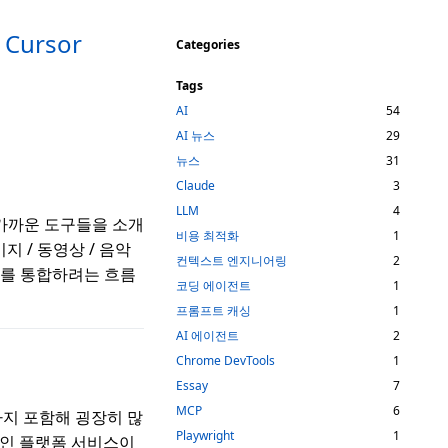
 Cursor
Categories
Tags
AI
54
AI 뉴스
29
뉴스
31
Claude
3
LLM
4
 가까운 도구들을 소개
비용 최적화
1
미지 / 동영상 / 음악
컨텍스트 엔지니어링
2
 AI를 통합하려는 흐름
코딩 에이전트
1
프롬프트 캐싱
1
AI 에이전트
2
Chrome DevTools
1
Essay
7
MCP
6
지 포함해 굉장히 많
Playwright
1
적인 플랫폼 서비스이