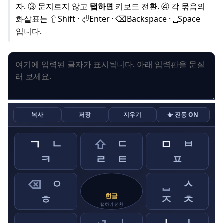
자. ③ 문지르지 않고
탭하면
키보드 전환. ④ 각 묶음의
화살표는 ⇧Shift · ⏎Enter · ⌫Backspace · ␣Space
입니다.
복사
저장
지우기
📳 진동 ON
ㄱ
ㄴ
⇧
ㄷ
ㅁ
ㅂ
ㅋ
ㄹ
ㅌ
ㅍ
⌫
ㅇ
␣
ㅅ
ㅎ
한글
ㅈ
ㅊ
탭하여 전환