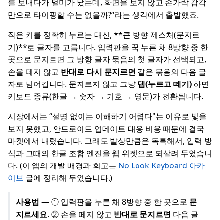
를 보내다가 멀미가 났는데, 화면을 보지 않고 손가락 감각
만으로 타이핑할 수는 없을까?“라는 생각에서 출발했죠.
작은 키를 정확히 누르는 대신, **큰 방향 제스처(문지르
기)**로 글자를 고릅니다. 입력판을 꾹 누른 채 8방향 중 한
곳으로 문지르면 그 방향 글자 묶음의 첫 글자가 선택되고,
손을 떼지 않고
반대로 다시 문지르면
같은 묶음의 다음 글
자로 넘어갑니다. 문지르지 않고 그냥
탭(누르고 떼기)
하면
키보드 종류(한글 → 숫자 → 기호 → 영문)가 전환됩니다.
시장에서는 “설명 없이는 이해하기 어렵다"는 이유로 빛을
보지 못했고, 안드로이드 업데이트 대응 비용 때문에 결국
마켓에서 내렸습니다. 그래도 발상만큼은 독특해서, 입력 방
식과 그때의 한글 조합 엔진을 웹 위젯으로 되살려 두었습니
다. (이 앱의 개발 배경과 회고는
No Look Keyboard 아카
이브
글에 정리해 두었습니다.)
사용법
— ① 입력판을 누른 채 8방향 중 한 곳으로
문
지르세요
. ② 손을 떼지 않고
반대로 문지르면
다음 글